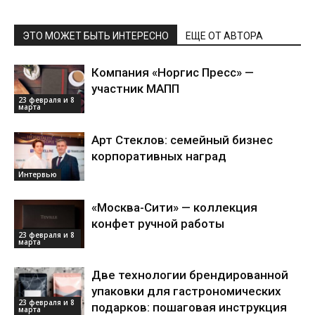
ЭТО МОЖЕТ БЫТЬ ИНТЕРЕСНО
ЕЩЕ ОТ АВТОРА
Компания «Норгис Пресс» —
участник МАПП
23 февраля и 8
марта
Арт Стеклов: семейный бизнес
корпоративных наград
Интервью
«Москва-Сити» — коллекция
конфет ручной работы
23 февраля и 8
марта
Две технологии брендированной
упаковки для гастрономических
23 февраля и 8
подарков: пошаговая инструкция
марта