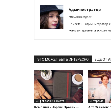
Администратор
http://www.iapp.ru
Привет! Я - администратор 
комментариями и всяким му
ЭТО МОЖЕТ БЫТЬ ИНТЕРЕСНО
ЕЩЕ ОТ 
23 февраля и 8 марта
Интервью
Компания «Норгис Пресс» —
Арт Стеклов: