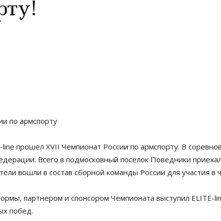
рту!
сии по армспорту
E-line прошел XVII Чемпионат России по армспорту. В соревн
едерации. Всего в подмосковный поселок Поведники приехал
тели вошли в состав сборной команды России для участия в 
рмы, партнером и спонсором Чемпионата выступил ELITE-li
ых побед.