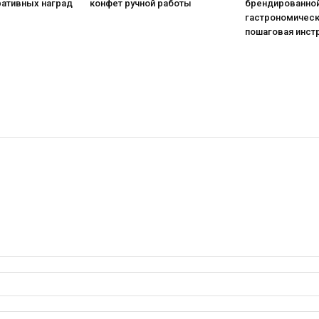
ративных наград
конфет ручной работы
брендированной
гастрономическ
пошаговая инст