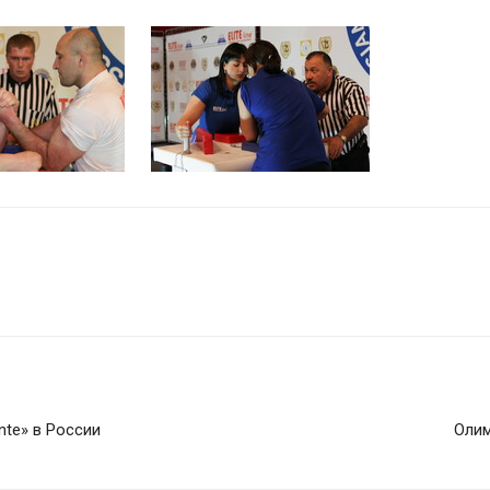
nte» в России
Олим