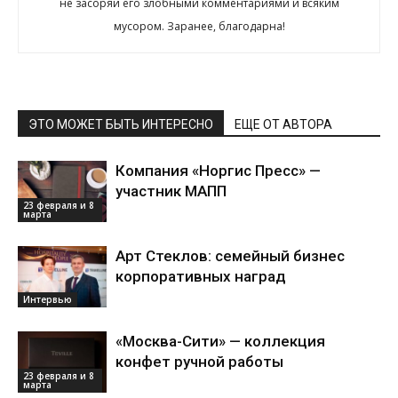
не засоряй его злобными комментариями и всяким
мусором. Заранее, благодарна!
ЭТО МОЖЕТ БЫТЬ ИНТЕРЕСНО
ЕЩЕ ОТ АВТОРА
Компания «Норгис Пресс» —
участник МАПП
23 февраля и 8
марта
Арт Стеклов: семейный бизнес
корпоративных наград
Интервью
«Москва-Сити» — коллекция
конфет ручной работы
23 февраля и 8
марта