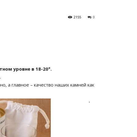
2155
0
ном уровне в 18-20°.
.
о, а главное – качество наших камней как
.