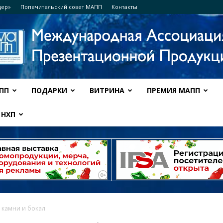
дер»
Попечительский совет МАПП
Контакты
ПП
ПОДАРКИ
ВИТРИНА
ПРЕМИЯ МАПП
Ассоциация
НХП
МАПП
 камни и бокал