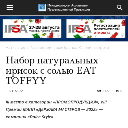
На главную
Гастрономические бренды. Сладкие подарки
Набор натуральных
ирисок с солью EAT
TOFFYY
16/11/2022
2172
0
III место в категории «ПРОМОПРОДУКЦИЯ», VIII
Премии МАПП «ДЕРЖАВА МАСТЕРОВ — 2022» —
компания «
Dolce
Style»