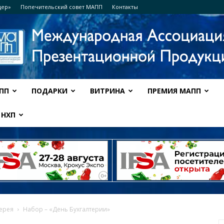
дер»
Попечительский совет МАПП
Контакты
ПП
ПОДАРКИ
ВИТРИНА
ПРЕМИЯ МАПП
Ассоциация
НХП
МАПП
ерея
Набор – «День Бухгалтерии»