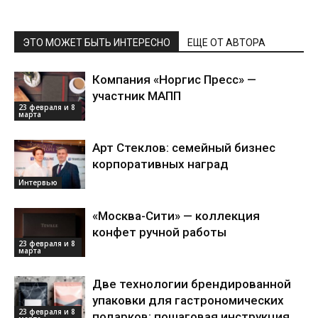
ЭТО МОЖЕТ БЫТЬ ИНТЕРЕСНО
ЕЩЕ ОТ АВТОРА
Компания «Норгис Пресс» —
участник МАПП
23 февраля и 8
марта
Арт Стеклов: семейный бизнес
корпоративных наград
Интервью
«Москва-Сити» — коллекция
конфет ручной работы
23 февраля и 8
марта
Две технологии брендированной
упаковки для гастрономических
23 февраля и 8
подарков: пошаговая инструкция