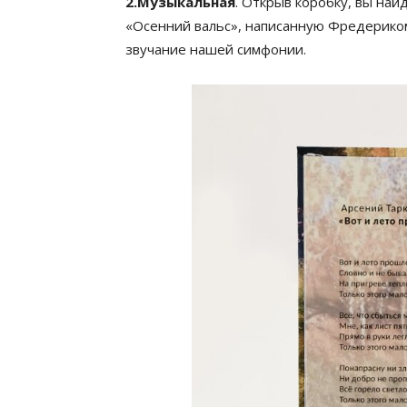
2.Музыкальная
. Открыв коробку, вы на
«Осенний вальс», написанную Фредерико
звучание нашей симфонии.