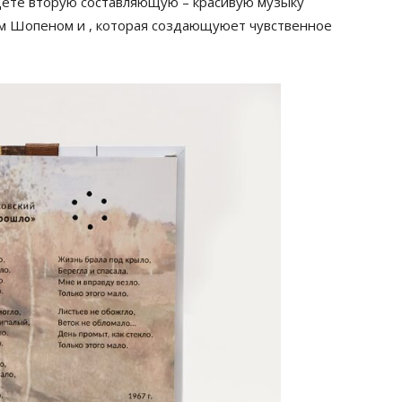
йдете вторую составляющую – красивую музыку
м Шопеном и , которая создающуюет чувственное