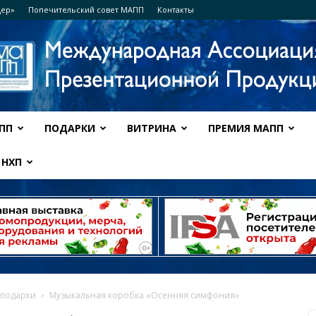
дер»
Попечительский совет МАПП
Контакты
ПП
ПОДАРКИ
ВИТРИНА
ПРЕМИЯ МАПП
Ассоциация
НХП
МАПП
 подарки
Музыкальная коробка «Осенняя симфония»