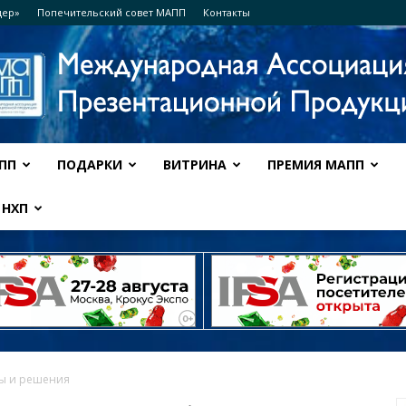
дер»
Попечительский совет МАПП
Контакты
ПП
ПОДАРКИ
ВИТРИНА
ПРЕМИЯ МАПП
Ассоциация
НХП
МАПП
ы и решения