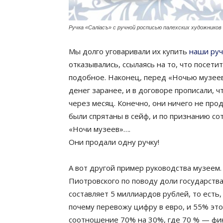
Ручка «Салiacъ» с ручной росписью палехских художников
Мы долго уговаривали их купить
наши руч
отказывались, ссылаясь на то, что посетит
подобное. Наконец, перед «Ночью музеев»
денег заранее, и в договоре прописали, ч
через месяц. Конечно, они ничего не прод
были спрятаны в сейф, и по признанию со
«Ночи музеев»….
Они продали одну ручку!
А вот другой пример руководства музеем
Пиотровского по поводу доли государств
составляет 5 миллиардов рублей, то есть
почему перевожу цифру в евро, и 55% эт
соотношение 70% на 30%, где 70 % — фин