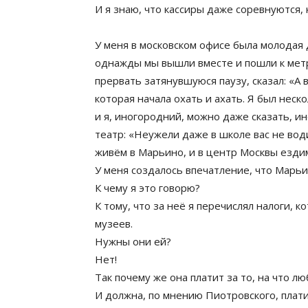
И я знаю, что кассиры даже соревнуются,
У меня в московском офисе была молодая 
однажды мы вышли вместе и пошли к метро
прервать затянувшуюся паузу, сказал: «А
которая начала охать и ахать. Я был неск
и я, иногородний, можно даже сказать, и
театр: «Неужели даже в школе вас не вод
живём в Марьино, и в центр Москвы езди
У меня создалось впечатление, что Марьи
К чему я это говорю?
К тому, что за неё я перечислял налоги, 
музеев.
Нужны они ей?
Нет!
Так почему же она платит за то, на что л
И должна, по мнению Пиотровского, плат