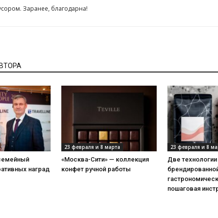
сором. Заранее, благодарна!
АВТОРА
23 февраля и 8 марта
23 февраля и 8 ма
 семейный
«Москва-Сити» — коллекция
Две технологии
ративных наград
конфет ручной работы
брендированной
гастрономическ
пошаговая инст