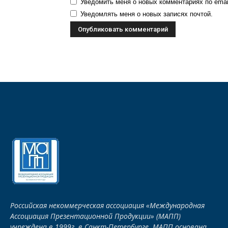
Уведомить меня о новых комментариях по emai
Уведомлять меня о новых записях почтой.
Российская некоммерческая ассоциация «Международная
Ассоциация Презентационной Продукции» (МАПП)
учреждена в 1999г. в Санкт-Петербурге. МАПП основана