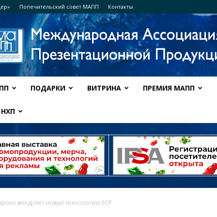
дер»
Попечительский совет МАПП
Контакты
ПП
ПОДАРКИ
ВИТРИНА
ПРЕМИЯ МАПП
Ассоциация
НХП
МАПП
роко внедряет новую технологию ECP