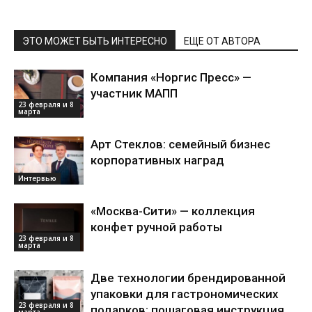
ЭТО МОЖЕТ БЫТЬ ИНТЕРЕСНО
ЕЩЕ ОТ АВТОРА
Компания «Норгис Пресс» —
участник МАПП
23 февраля и 8
марта
Арт Стеклов: семейный бизнес
корпоративных наград
Интервью
«Москва-Сити» — коллекция
конфет ручной работы
23 февраля и 8
марта
Две технологии брендированной
упаковки для гастрономических
23 февраля и 8
подарков: пошаговая инструкция
марта