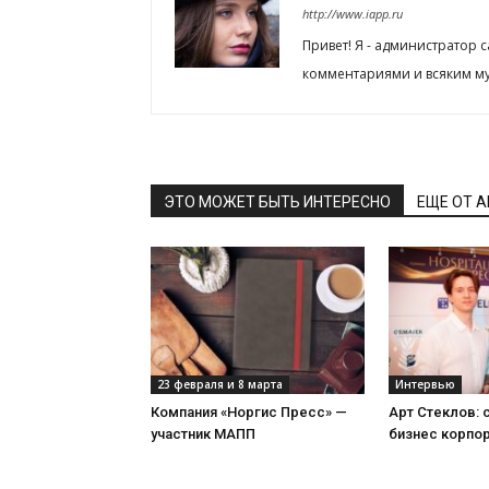
http://www.iapp.ru
Привет! Я - администратор 
комментариями и всяким му
ЭТО МОЖЕТ БЫТЬ ИНТЕРЕСНО
ЕЩЕ ОТ 
23 февраля и 8 марта
Интервью
Компания «Норгис Пресс» —
Арт Стеклов:
участник МАПП
бизнес корпо