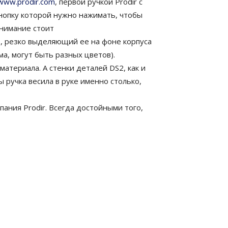
www.prodir.com
, первой ручкой Prodir с
кнопку которой нужно нажимать, чтобы
внимание стоит
т, резко выделяющий ее на фоне корпуса
ма, могут быть разных цветов).
атериала. А стенки деталей DS2, как и
 ручка весила в руке именно столько,
ания Prodir. Всегда достойными того,