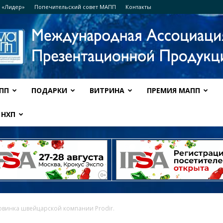
 «Лидер»
Попечительский совет МАПП
Контакты
ПП
ПОДАРКИ
ВИТРИНА
ПРЕМИЯ МАПП
Ассоциация
НХП
МАПП
овинка швейцарской компании Prodir.