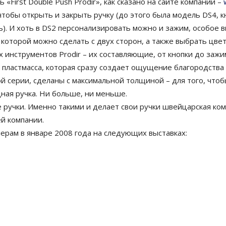
 «First Double Push Prodir», как сказано на сайте компании –
тобы открыть и закрыть ручку (до этого была модель DS4, 
ь). И хоть в DS2 персонализировать можно и зажим, особое 
 которой можно сделать с двух сторон, а также выбрать цве
х инструментов Prodir – их составляющие, от кнопки до зажи
 пластмасса, которая сразу создает ощущение благородства м
 серии, сделаны с максимальной толщиной – для того, чтобы
ная ручка. Ни больше, ни меньше.
учки. Именно такими и делает свои ручки швейцарская комп
й компании.
рам в январе 2008 года на следующих выставках: