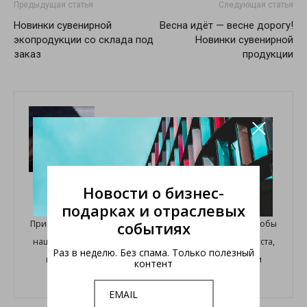
Предыдущая статья
Следующая статья
Новинки сувенирной
Весна идёт — весне дорогу!
экопродукции со склада под
Новинки сувенирной
заказ
продукции
×
Администратор
Новости о бизнес-
http://www.iapp.ru
подарках и отраслевых
событиях
Привет! Я - администратор сайта МАПП. Я очень хочу, чтобы
наш сайт был красивым и полезным, поэтому, пожалуйста,
Раз в неделю. Без спама. Только полезный
не засоряй его злобными комментариями и всяким
контент
мусором. Заранее, благодарна!