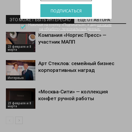
ПОДПИСАТЬСЯ
ЭТО МОЖЕТ БЫТЬ ИНТЕРЕСНО
ЕЩЕ ОТ АВТОРА
Нажимая на кнопку «Подписаться», я даю
согласие
на обработку персональных данных.
Компания «Норгис Пресс» —
участник МАПП
23 февраля и 8
марта
Арт Стеклов: семейный бизнес
корпоративных наград
Интервью
«Москва-Сити» — коллекция
конфет ручной работы
23 февраля и 8
марта