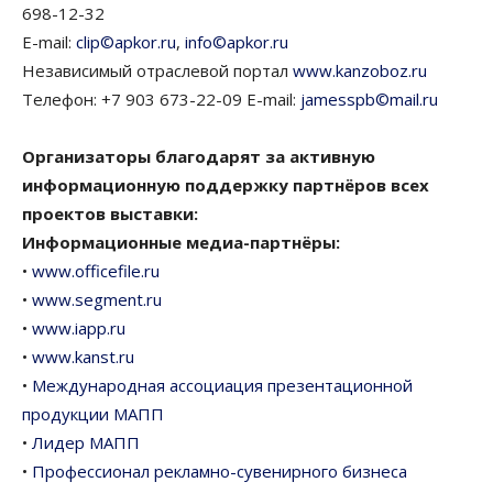
698-12-32
E-mail:
clip©apkor.ru
,
info©apkor.ru
Независимый отраслевой портал
www.kanzoboz.ru
Телефон: +7 903 673-22-09 E-mail:
jamesspb©mail.ru
Организаторы благодарят за активную
информационную поддержку партнёров всех
проектов выставки:
Информационные медиа-партнёры:
•
www.officefile.ru
•
www.segment.ru
•
www.iapp.ru
•
www.kanst.ru
•
Международная ассоциация презентационной
продукции МАПП
•
Лидер МАПП
•
Профессионал рекламно-сувенирного бизнеса