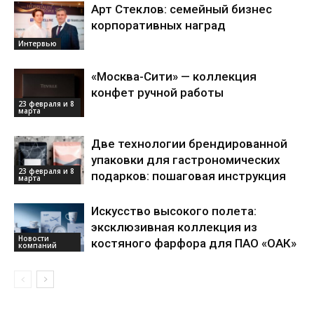
Арт Стеклов: семейный бизнес
корпоративных наград
Интервью
«Москва-Сити» — коллекция
конфет ручной работы
23 февраля и 8
марта
Две технологии брендированной
упаковки для гастрономических
23 февраля и 8
подарков: пошаговая инструкция
марта
Искусство высокого полета:
эксклюзивная коллекция из
Новости
костяного фарфора для ПАО «ОАК»
компаний