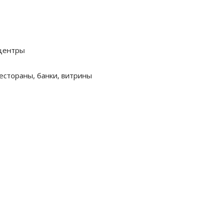
 центры
естораны, банки, витрины