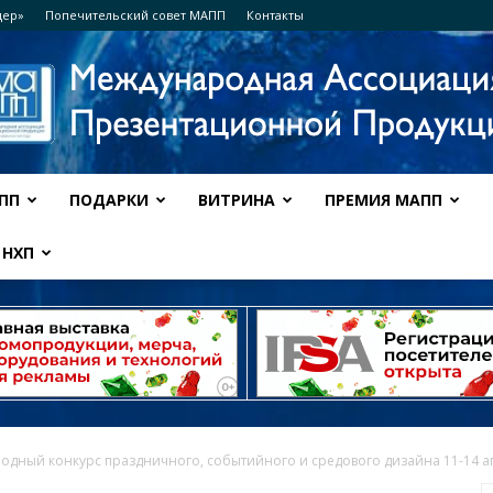
дер»
Попечительский совет МАПП
Контакты
ПП
ПОДАРКИ
ВИТРИНА
ПРЕМИЯ МАПП
Ассоциация
НХП
МАПП
дный конкурс праздничного, событийного и средового дизайна 11-14 апр