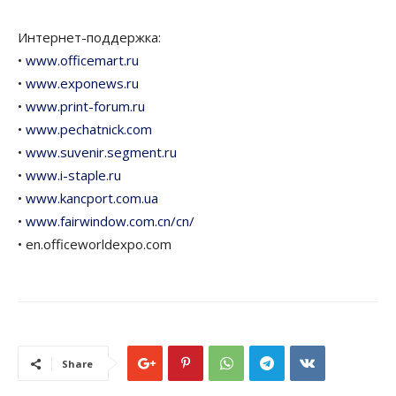
Интернет-поддержка:
•
www.officemart.ru
•
www.exponews.ru
•
www.print-forum.ru
•
www.pechatnick.com
•
www.suvenir.segment.ru
•
www.i-staple.ru
•
www.kancport.com.ua
•
www.fairwindow.com.cn/cn/
• en.officeworldexpo.com
Share