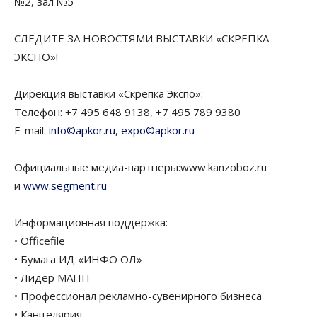
№2, зал №5
СЛЕДИТЕ ЗА НОВОСТЯМИ ВЫСТАВКИ «СКРЕПКА
ЭКСПО»!
Дирекция выставки «Скрепка Экспо»:
Телефон: +7 495 648 9138, +7 495 789 9380
E-mail:
info©apkor.ru
,
expo©apkor.ru
Официальные медиа-партнеры:www.kanzoboz.ru
и
www.segment.ru
Информационная поддержка:
• Officefile
• Бумага ИД «ИНФО ОЛ»
• Лидер МАПП
• Профессионал рекламно-сувенирного бизнеса
• Канцелярия