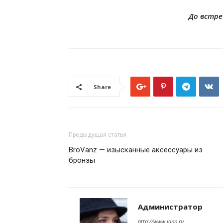
До встре
Share
Предыдущая статья
BroVanz — изысканные аксессуары из
бронзы
Администратор
http://www.iapp.ru