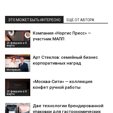
ЭТО МОЖЕТ БЫТЬ ИНТЕРЕСНО
ЕЩЕ ОТ АВТОРА
Компания «Норгис Пресс» —
участник МАПП
23 февраля и 8
марта
Арт Стеклов: семейный бизнес
корпоративных наград
Интервью
«Москва-Сити» — коллекция
конфет ручной работы
23 февраля и 8
марта
Две технологии брендированной
упаковки для гастрономических