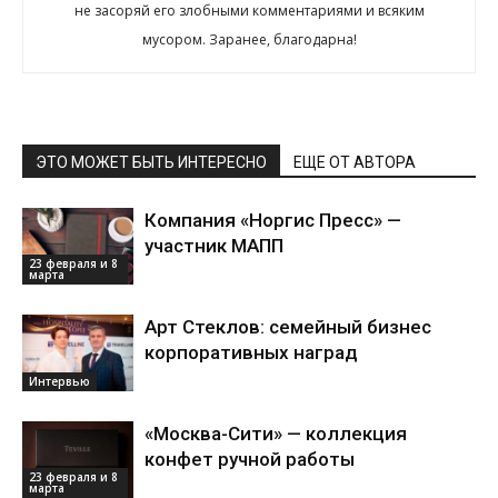
не засоряй его злобными комментариями и всяким
мусором. Заранее, благодарна!
ЭТО МОЖЕТ БЫТЬ ИНТЕРЕСНО
ЕЩЕ ОТ АВТОРА
Компания «Норгис Пресс» —
участник МАПП
23 февраля и 8
марта
Арт Стеклов: семейный бизнес
корпоративных наград
Интервью
«Москва-Сити» — коллекция
конфет ручной работы
23 февраля и 8
марта