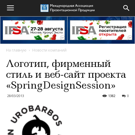
На главную
Новости компаний
Логотип, фирменный
стиль и веб-сайт проекта
«SpringDesignSession»
28/03/2013
1382
0