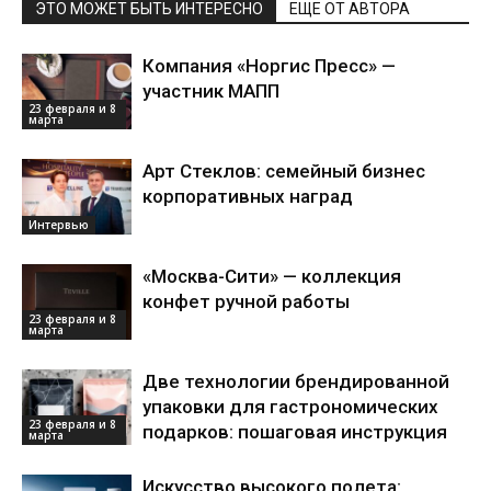
ЭТО МОЖЕТ БЫТЬ ИНТЕРЕСНО
ЕЩЕ ОТ АВТОРА
Компания «Норгис Пресс» —
участник МАПП
23 февраля и 8
марта
Арт Стеклов: семейный бизнес
корпоративных наград
Интервью
«Москва-Сити» — коллекция
конфет ручной работы
23 февраля и 8
марта
Две технологии брендированной
упаковки для гастрономических
23 февраля и 8
подарков: пошаговая инструкция
марта
Искусство высокого полета: