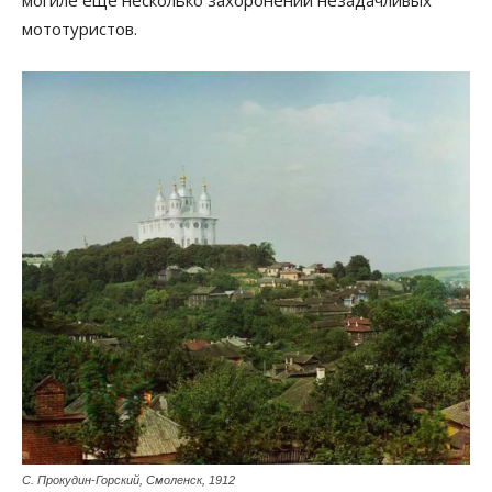
могиле еще несколько захоронений незадачливых
мототуристов.
С. Прокудин-Горский, Смоленск, 1912