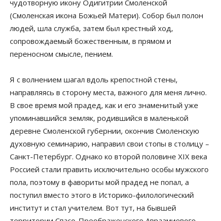
чудотворную икону Одигитрии Смоленской
(Смоленская икона Божьей Матери). Собор был полон
людей, шла служба, затем был крестный ход,
сопровождаемый божественным, в прямом и
переносном смысле, пением.
Я с волнением шагал вдоль крепостной стены,
направляясь в сторону места, важного для меня лично.
В свое время мой прадед, как и его знаменитый уже
упоминавшийся земляк, родившийся в маленькой
деревне Смоленской губернии, окончив Смоленскую
духовную семинарию, направил свои стопы в столицу –
Санкт-Петербург. Однако ко второй половине XIX века
Россией стали править исключительно особы мужского
пола, поэтому в фавориты мой прадед не попал, а
поступил вместо этого в Историко-филологический
институт и стал учителем. Вот тут, на бывшей
территории Спасо-Преображенского Авраамиевого