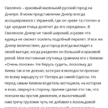
Смоленск – красивый маленький русский город на
Днепре. В моем представлении Днепр всегда
ассоциировался с Украиной, где он «реве та стогне» и
где «редкая птица долетит до его середины». В
Смоленске Днепр не такой широкий, и разве что
курица не сможет осилить подобный перелет. И все же
Днепр величествен, да и город всегда выглядит к
своей выгоде, когда разделен он большой и красивой
рекой. Моя постоянная спутница сравнила его с Киевом:
«Очень похожи». Не берусь судить, поскольку до
Киева так и не доехал, хотя раз в молодости проехал
по всему маршруту от Питера до самой Одессы. Но
перед самым Киевом водитель мотоцикла, на котором
я ехал, свернул в сторону, причем сделал это так, что
поехали мы против движения, и выскочивший
навстречу грузовик чуть не добавил к Аскольдовой