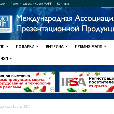
дер»
Попечительский совет МАПП
Контакты
ПП
ПОДАРКИ
ВИТРИНА
ПРЕМИЯ МАПП
Ассоциация
НХП
МАПП
кт ждет Вас на IPSA!