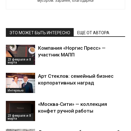
мусором. Заранее, благодарна!
ЭТО МОЖЕТ БЫТЬ ИНТЕРЕСНО
ЕЩЕ ОТ АВТОРА
Компания «Норгис Пресс» —
участник МАПП
23 февраля и 8
марта
Арт Стеклов: семейный бизнес
корпоративных наград
Интервью
«Москва-Сити» — коллекция
конфет ручной работы
23 февраля и 8
марта