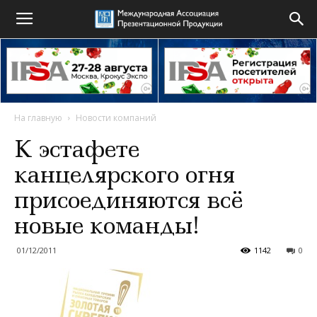
На главную
Новости компаний
К эстафете
канцелярского огня
присоединяются всё
новые команды!
01/12/2011
1142
0