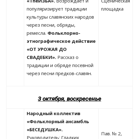
«TheИЗБА».
Возрождает и
Сценическая
популяризирует традиции
площадка
культуры славянских народов
через песни, обряды,
ремесла.
Фольклорно-
этнографическое действие
«ОТ УРОЖАЯ ДО
СВАДЕБКИ».
Рассказ о
традиции и обряде посевной
через песни предков-славян.
3 октября
,
воскресенье
Народный коллектив
«Фольклорный ансамбль
«БЕСЕДУШКА».
Пав. № 2,
Руководитель: Гладких