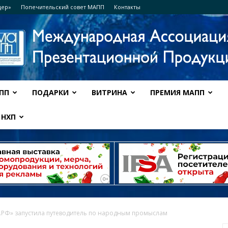
дер»
Попечительский совет МАПП
Контакты
ПП
ПОДАРКИ
ВИТРИНА
ПРЕМИЯ МАПП
Ассоциация
НХП
МАПП
.РФ» запустила путеводитель по народным промыслам