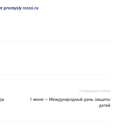
e promysly rossii.ru
Следующая статья
да
1 июня — Международный день защиты
детей