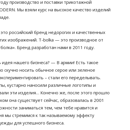
году производство и поставки трикотажной
DERN. Мы взяли курс на высокое качество изделий
ладе.
 это российский бренд недорогих и качественных
гих изображений. T-bolka — это производное от
утболка». Бренд разработан нами в 2011 году.
ь идея нашего бизнеса? — В армии! Есть такое
ло скучно носить обычное серое или зеленое
экспериментировать – стали его переделывать.
ы, кустарно наносили различные логотипы и
вали эти изделия… Конечно же, после этого прошло
аком она существует сейчас, образовалась в 2001
ожности заниматься тем, чем тебе нравится и
дня мы стремимся к так называемому эффекту
ежды для успешного бизнеса.