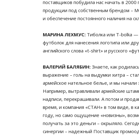
поставщиков побудила нас начать в 2000 
продукции под собственным брендом – MO
и обеспечение постоянного наличия на ск
МАРИНА ЛЕХМУС:
Тиболка или T-bolka —
футболок для нанесения логотипа или дру
английского слова «t-shirt» и русского «ф
ВАЛЕРИЙ БАЛЯБИН:
Знаете, как родилас
выражение – голь на выдумки хитра – ста
армейское нательное белье, и мы начали 
Например, вытравливали армейские штамп
надписи, перекрашивали. А потом и прода
время, и компания «СТАН» в том виде, в к
году, но само ощущение «новизны», возм
получать за это деньги – окрыляло. Сего
синергии – надежный Поставщик промоод