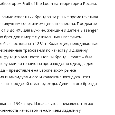
бьютором Fruit of the Loom на территории России.
из самых известных брендов на рынке промотекстиля
 наилучшим сочетанием цены и качества. Предлагает
от S до 4XL для мужчин, женщин и детей. Slazenger
ых брендов в мире с уникальным наследием
 была основана в 1881 г. Коллекция, неподвластная
овременные требования по качеству и дизайну.
 и функциональности. Новый бренд Elevate – был
у получили лицензию на производство одежды для
ода – представлен на Европейском рынке
тия индивидуального и коллективного духа. Этот
лы и городской стиль одежды. Девиз этого бренда
вана в 1994 году. Изначально занимались только
оренность качеством и наличием изделий у