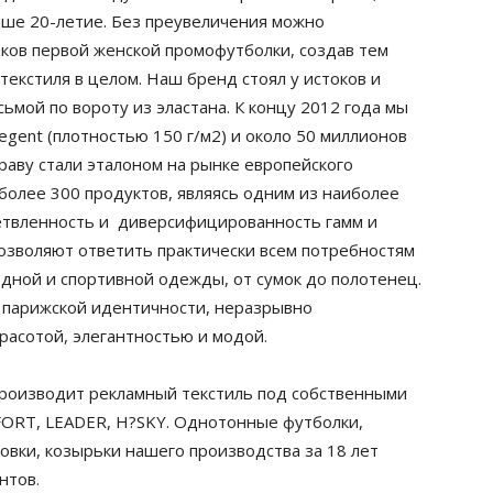
аше 20-летие. Без преувеличения можно
токов первой женской промофутболки, создав тем
екстиля в целом. Наш бренд стоял у истоков и
мой по вороту из эластана. К концу 2012 года мы
gent (плотностью 150 г/м2) и около 50 миллионов
 праву стали эталоном на рынке европейского
более 300 продуктов, являясь одним из наиболее
етвленность и диверсифицированность гамм и
позволяют ответить практически всем потребностям
одной и спортивной одежды, от сумок до полотенец.
 парижской идентичности, неразрывно
расотой, элегантностью и модой.
производит рекламный текстиль под собственными
ORT, LEADER, H?SKY. Однотонные футболки,
ровки, козырьки нашего производства за 18 лет
нтов.