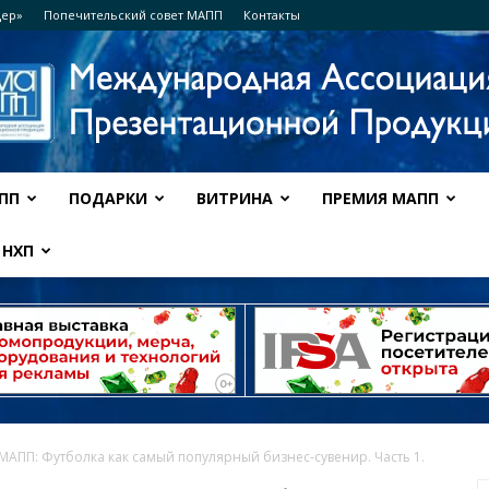
дер»
Попечительский совет МАПП
Контакты
ПП
ПОДАРКИ
ВИТРИНА
ПРЕМИЯ МАПП
Ассоциация
НХП
МАПП
 МАПП: Футболка как самый популярный бизнес-сувенир. Часть 1.