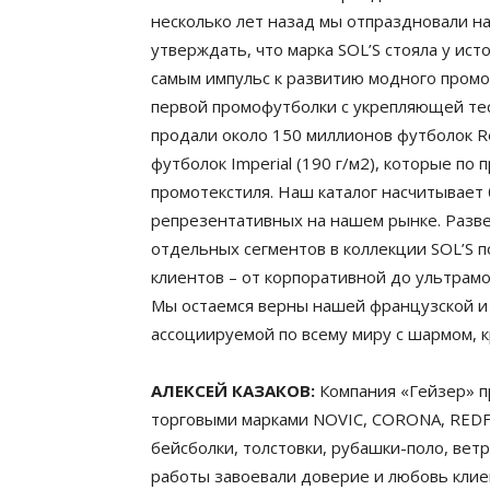
несколько лет назад мы отпраздновали н
утверждать, что марка SOL’S стояла у ис
самым импульс к развитию модного промот
первой промофутболки с укрепляющей тесь
продали около 150 миллионов футболок Re
футболок Imperial (190 г/м2), которые по
промотекстиля. Наш каталог насчитывает 
репрезентативных на нашем рынке. Разв
отдельных сегментов в коллекции SOL’S 
клиентов – от корпоративной до ультрам
Мы остаемся верны нашей французской и
ассоциируемой по всему миру с шармом, к
АЛЕКСЕЙ КАЗАКОВ:
Компания «Гейзер» 
торговыми марками NOVIC, CORONA, REDF
бейсболки, толстовки, рубашки-поло, вет
работы завоевали доверие и любовь клие