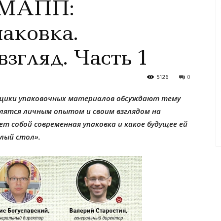
 МАПП:
аковка.
згляд. Часть 1
5126
0
вщики упаковочных материалов обсуждают тему
елятся личным опытом и своим взглядом на
т собой современная упаковка и какое будущее ей
глый стол».