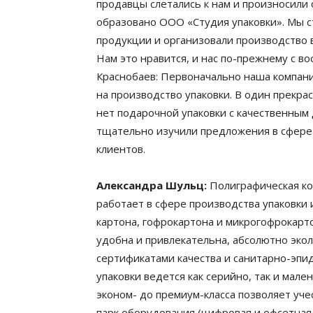
продавцы слетались к нам и произносили о
образовано ООО «Студия упаковки». Мы с
продукции и организовали производство в 
Нам это нравится, и нас по-прежнему с в
Краснобаев: Первоначально наша компани
на производство упаковки. В один прекра
нет подарочной упаковки с качественным 
тщательно изучили предложения в сфере
клиентов.
Александра Шульц:
Полиграфическая ко
работает в сфере производства упаковки 
картона, гофрокартона и микрогофрокарто
удобна и привлекательна, абсолютно эко
сертификатами качества и санитарно-эп
упаковки ведется как серийно, так и мале
эконом- до премиум-класса позволяет уч
парк оборудования (цифровая и офсетная