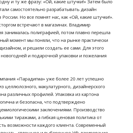
дну и ту же фразу: «Ой, какие штучки!» Затем было
тали самостоятельно разрабатывать дизайн
России. Но все помнят нас, как «Ой, какие штучки!».
осторгом встречают в магазинах. Владимир
я занималась полиграфией, потом плавно перешла
сный момент мы поняли, что на рынке практически
дизайном, и решили создать ее сами. Для этого
 новогодней и подарочной упаковки и пожелания
мпания «Парадигма» уже более 20 лет успешно
из целлюлозного, макулатурного, дизайнерского
на различных профилей. Упаковка из картона
логична и безопасна, что подтверждено
идемиологическими заключениями. Производство
нькими тиражами, а гибкая ценовая политика от
есть возможности каждого клиента. Современный
 печать, сплошное и выборочное УФ-лакирование,