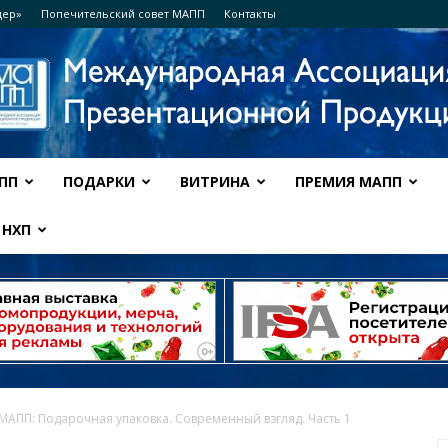
дер»
Попечительский совет МАПП
Контакты
ПП
ПОДАРКИ
ВИТРИНА
ПРЕМИЯ МАПП
Ассоциация
НХП
МАПП
 МАПП: Подарочная упаковка. Современный взгляд. Часть 1