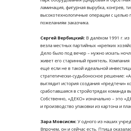
ламинация, фигурная вырубка, конгрев, т
высокотехнологичные операции с целью 
пожеланиям заказчика.
Сергей Вербицкий:
В далёком 1991 г. из
везла местных партийных «крепких хозяйс
Дело было под вечер – нужно искать ночле
живет его старинный приятель. Компания о
ещё если не в такой идеальной инвести
стратегически-судьбоносное решение: «А 
выглядит история создания «предтечи» к
сработавшаяся в стройотрядах команда в
Собственно, «ДЕКО» изначально – это «
и производство упаковки из картона и плас
Зара Мовсисян:
У одного из наших учред
Впрочем, он и сейчас есть. Птица оказала