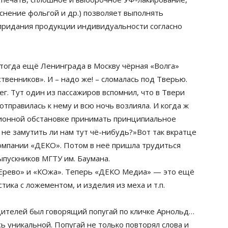
иснение фольгой и др.) позволяет выполнять
придания продукции индивидуальности согласно
 тогда ещё Ленинграда в Москву чёрная «Волга»
твенников». И – надо же! – сломалась под Тверью.
г. Тут один из пассажиров вспомнил, что в Твери
тправилась к нему и всю ночь возлияла. И когда ж
ционной обстановке принимать принципиальное
не замутить ли нам тут чё-нибудь?»Вот так вкратце
омпании «ДЕКО». Потом в неё пришла трудиться
ыпускников МГТУ им. Баумана.
ДЕрево» и «КОжа». Теперь «ДЕКО Медиа» — это ещё
тика с ложементом, и изделия из меха и т.п.
ителей был говорящий попугай по кличке Арнольд…
сь уникальной. Попугай не только повторял слова и