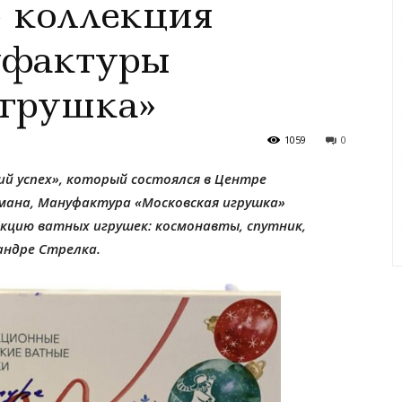
 коллекция
уфактуры
игрушка»
1059
0
ий успех», который состоялся в Центре
умана, Мануфактура «Московская игрушка»
кцию ватных игрушек: космонавты, спутник,
андре Стрелка.