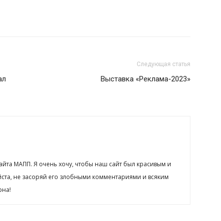
Следующая статья
ал
Выставка «Реклама-2023»
сайта МАПП. Я очень хочу, чтобы наш сайт был красивым и
йста, не засоряй его злобными комментариями и всяким
рна!