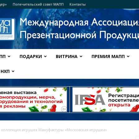
дер»
Попечительский совет МАПП
Контакты
ПП
ПОДАРКИ
ВИТРИНА
ПРЕМИЯ МАПП
Ассоциация
НХП
МАПП
 коллекция игрушек Мануфактуры «Московская игрушка»