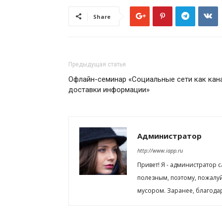
Share
Предыдущая статья
Офлайн-семинар «Социальные сети как кан
доставки информации»
Администратор
http://www.iapp.ru
Привет! Я - администратор 
полезным, поэтому, пожалу
мусором. Заранее, благода