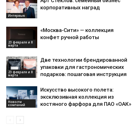
Арт Стеклов: семейный бизнес
корпоративных наград
Интервью
«Москва-Сити» — коллекция
конфет ручной работы
23 февраля и 8
марта
Две технологии брендированной
упаковки для гастрономических
23 февраля и 8
подарков: пошаговая инструкция
марта
Искусство высокого полета:
эксклюзивная коллекция из
Новости
костяного фарфора для ПАО «ОАК»
компаний