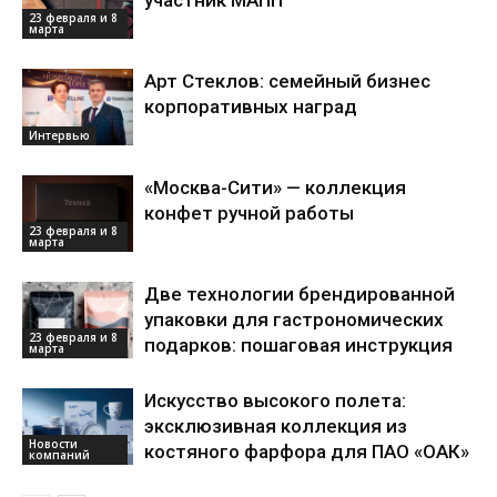
участник МАПП
23 февраля и 8
марта
Арт Стеклов: семейный бизнес
корпоративных наград
Интервью
«Москва-Сити» — коллекция
конфет ручной работы
23 февраля и 8
марта
Две технологии брендированной
упаковки для гастрономических
23 февраля и 8
подарков: пошаговая инструкция
марта
Искусство высокого полета:
эксклюзивная коллекция из
Новости
костяного фарфора для ПАО «ОАК»
компаний