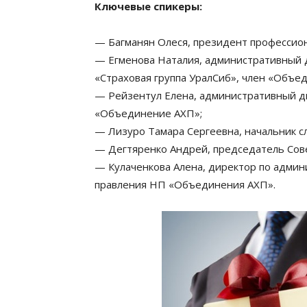
Ключевые спикеры:
— Багманян Олеся, президент профессио
— Егменова Наталия, административный д
«Страховая группа УралСиб», член «Объе
— Рейзентул Елена, административный д
«Объединение АХП»;
— Лизуро Тамара Сергеевна, начальник 
— Дегтяренко Андрей, председатель Сов
— Кулаченкова Алена, директор по админ
правления НП «Объединения АХП».