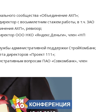
нального сообщества «Объединение АХП»;
иректор с восьмилетним стажем работы, в т.ч. ЗАО
динения АХП», ревизор;
иректор ООО НКО «Яндекс.Деньги», член «НП
службы административной поддержки СтройКомБанк;
ета директоров «Проект 111»;
истративным вопросам ПАО «Совкомбанк», член