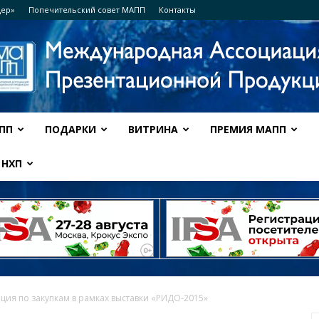
дер»
Попечительский совет МАПП
Контакты
ПП
ПОДАРКИ
ВИТРИНА
ПРЕМИЯ МАПП
Ассоциация
НХП
МАПП
ия по закупкам в рамках выставки «РИДО-2015»