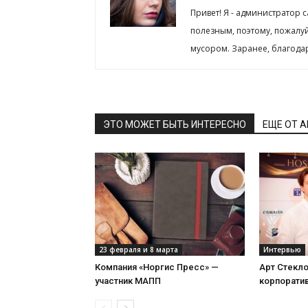
Привет! Я - администратор 
полезным, поэтому, пожалу
мусором. Заранее, благода
ЭТО МОЖЕТ БЫТЬ ИНТЕРЕСНО
ЕЩЕ ОТ 
23 февраля и 8 марта
Интервью
Компания «Норгис Пресс» —
Арт Стекл
участник МАПП
корпорати