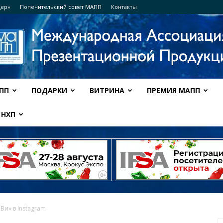
дер»
Попечительский совет МАПП
Контакты
ПП
ПОДАРКИ
ВИТРИНА
ПРЕМИЯ МАПП
Ассоциация
НХП
МАПП
Ви» в Instagram