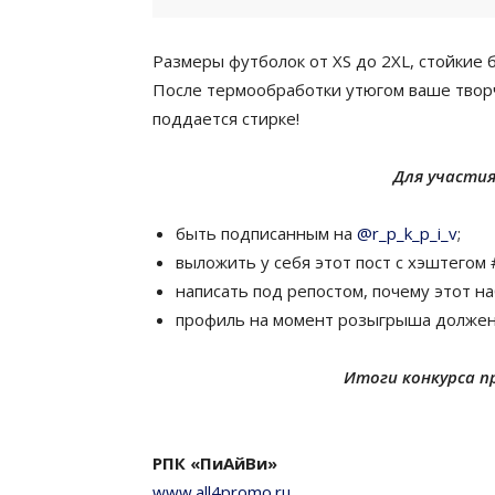
Размеры футболок от XS до 2XL, стойкие
После термообработки утюгом ваше творче
поддается стирке!
Для участия
быть подписанным на
@r_p_k_p_i_v
;
выложить у себя этот пост с хэштего
написать под репостом, почему этот н
профиль на момент розыгрыша должен
Итоги конкурса пр
РПК «ПиАйВи»
www.all4promo.ru