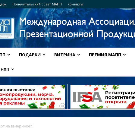
дер»
Попечительский совет МАПП
Контакты
ПП
ПОДАРКИ
ВИТРИНА
ПРЕМИЯ МАПП
Ассоциация
НХП
МАПП
от на вечеринке?!