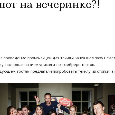
от на вечеринке?!
а проведение промо-акции для текилы Sauza шел пару недел
ику с использованием уникальных сомбреро-шотов.
дующем: гостям предлагали попробовать текилу из стопки, а