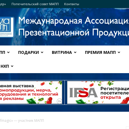
дер»
Попечительский совет МАПП
Контакты
ПП
ПОДАРКИ
ВИТРИНА
ПРЕМИЯ МАПП
Ассоциация
НХП
МАПП
fmagic» ― участник МАПП