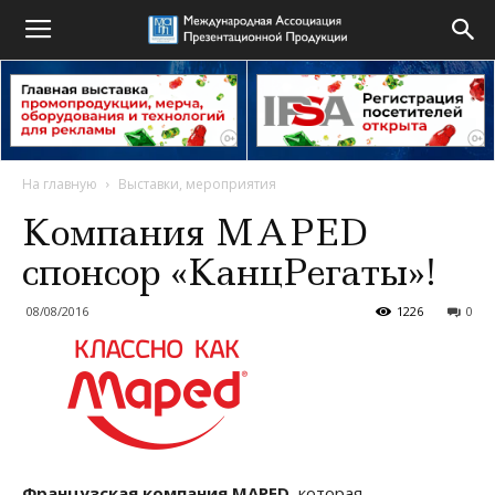
На главную
Выставки, мероприятия
Компания MAPED
спонсор «КанцРегаты»!
08/08/2016
1226
0
Французская компания MAPED
, которая