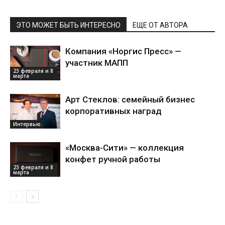
ЭТО МОЖЕТ БЫТЬ ИНТЕРЕСНО
ЕЩЕ ОТ АВТОРА
Компания «Норгис Пресс» —
участник МАПП
23 февраля и 8
марта
Арт Стеклов: семейный бизнес
корпоративных наград
Интервью
«Москва-Сити» — коллекция
конфет ручной работы
23 февраля и 8
марта