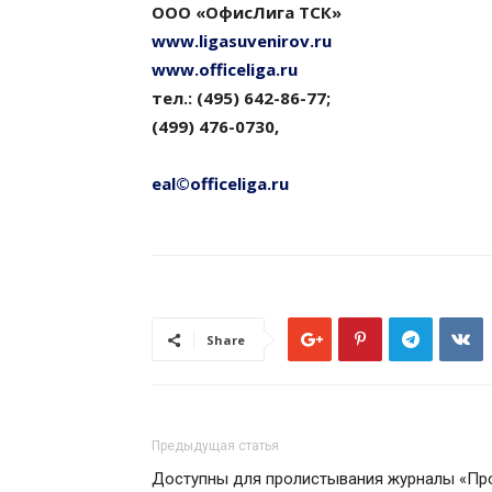
ООО «ОфисЛига ТСК»
www.ligasuvenirov.ru
www.officeliga.ru
тел.: (495) 642-86-77;
(499) 476-0730,
eal©officeliga.ru
Share
Предыдущая статья
Доступны для пролистывания журналы «Пр