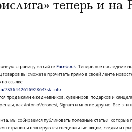
слига» теперь и на 
онную страницу на сайте
Facebook
. Теперь все последние н
цтоваров вы сможете прочитать прямо в своей ленте новост
 по ссылке
га/783644261692864?sk=info
ся продажами ежедневников, сувениров, подарков и канцел
енды, как AntonioVeronesi, Signum и многие другие. Все эти
нта, мы собираемся публиковать полезные статьи, которые 
ков страницы планируются специальные акции, скидки и при