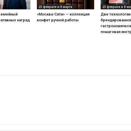
23 февраля и 8 марта
23 февраля и 8 ма
 семейный
«Москва-Сити» — коллекция
Две технологии
ративных наград
конфет ручной работы
брендированной
гастрономическ
пошаговая инст