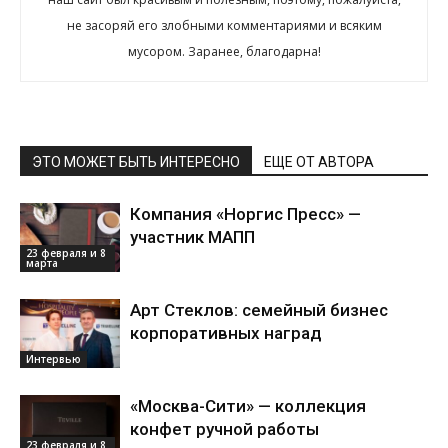
не засоряй его злобными комментариями и всяким
мусором. Заранее, благодарна!
ЭТО МОЖЕТ БЫТЬ ИНТЕРЕСНО
ЕЩЕ ОТ АВТОРА
Компания «Норгис Пресс» —
участник МАПП
23 февраля и 8
марта
Арт Стеклов: семейный бизнес
корпоративных наград
Интервью
«Москва-Сити» — коллекция
конфет ручной работы
23 февраля и 8