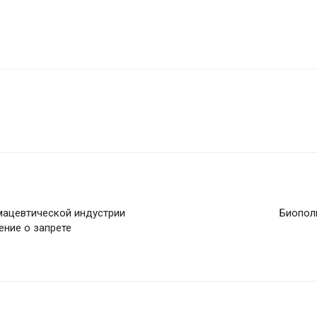
мацевтической индустрии
Биопол
ение о запрете