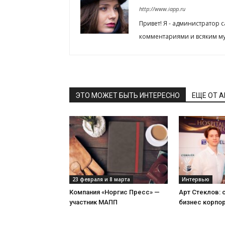
http://www.iapp.ru
Привет! Я - администратор 
комментариями и всяким му
ЭТО МОЖЕТ БЫТЬ ИНТЕРЕСНО
ЕЩЕ ОТ 
23 февраля и 8 марта
Интервью
Компания «Норгис Пресс» —
Арт Стеклов:
участник МАПП
бизнес корпо