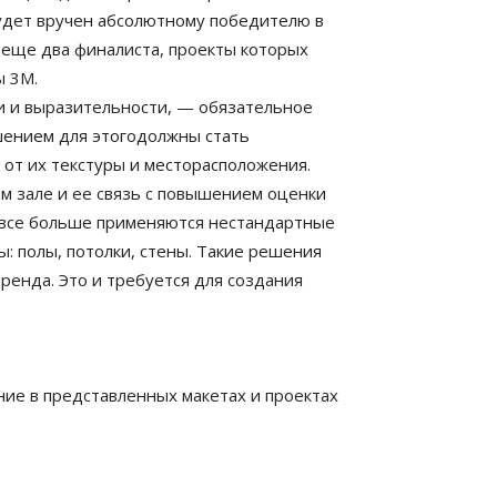
будет вручен абсолютному победителю в
 еще два финалиста, проекты которых
ы 3M.
и и выразительности, — обязательное
шением для этогодолжны стать
от их текстуры и месторасположения.
м зале и ее связь с повышением оценки
й все больше применяются нестандартные
: полы, потолки, стены. Такие решения
ренда. Это и требуется для создания
ние в представленных макетах и проектах