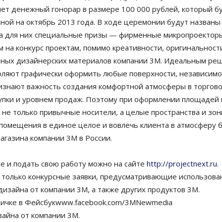
нет денежный гонорар в размере 100 000 рублей, который 
ой на октябрь 2013 года. В ходе церемонии будут названы
ла для них специальные призы — фирменные микропроектор
 на конкурс проектам, помимо креативности, оригинальност
ных дизайнерских материалов компании 3M. Идеальным ре
ляют графически оформить любые поверхности, независимо 
знают важность создания комфортной атмосферы в торгово
купки и уровнем продаж. Поэтому при оформлении площаде
е только привычные носители, а целые пространства и зоны
помещения в единое целое и вовлечь клиента в атмосферу б
агазина компании 3М в России.
се и подать свою работу можно на сайте
http://projectnext.ru
.
я только конкурсные заявки, предусматривающие использова
изайна от компании 3M, а также других продуктов 3M.
аничке в Фейсбукwww.facebook.com/3MNewmedia
зайна от компании 3M.