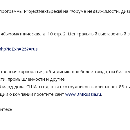
 программы ProjectNextSpecial на Форуме недвижимости, ди
яяСыромятническая, д. 10 стр. 2, Центральный выставочный 
n.php?idExh=25?=rus
твенная корпорация, объединяющая более тридцати бизнес-
сти, промышленности и другие.
млрд долл. США в год, штат сотрудников насчитывает 88 тыс
ции о компании посетите сайт
www.3MRussia.ru
.
йтесь: