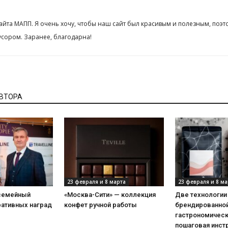
сайта МАПП. Я очень хочу, чтобы наш сайт был красивым и полезным, поэт
сором. Заранее, благодарна!
АВТОРА
23 февраля и 8 марта
23 февраля и 8 ма
 семейный
«Москва-Сити» — коллекция
Две технологии
ративных наград
конфет ручной работы
брендированной
гастрономическ
пошаговая инст