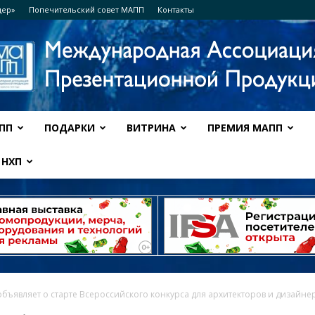
дер»
Попечительский совет МАПП
Контакты
ПП
ПОДАРКИ
ВИТРИНА
ПРЕМИЯ МАПП
Ассоциация
НХП
МАПП
бъявляет о старте Всероссийского конкурса для архитекторов и дизайне