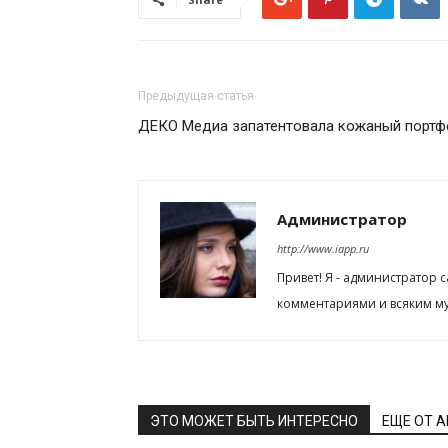
Предыдущая статья
ДЕКО Медиа запатентовала кожаный портф
Администратор
http://www.iapp.ru
Привет! Я - администратор 
комментариями и всяким му
ЭТО МОЖЕТ БЫТЬ ИНТЕРЕСНО
ЕЩЕ ОТ 