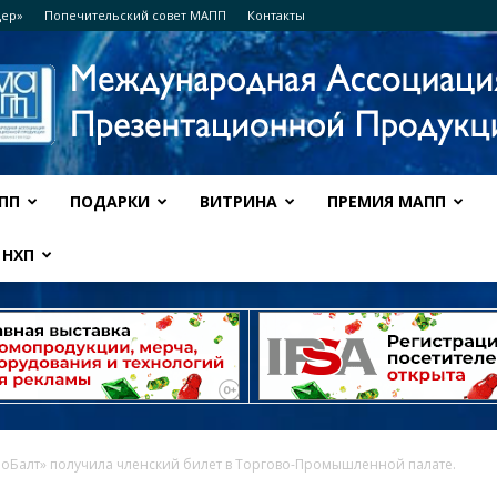
дер»
Попечительский совет МАПП
Контакты
ПП
ПОДАРКИ
ВИТРИНА
ПРЕМИЯ МАПП
Ассоциация
НХП
МАПП
оБалт» получила членский билет в Торгово-Промышленной палате.