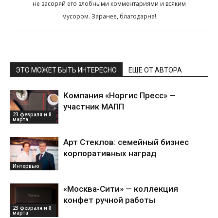
не засоряй его злобными комментариями и всяким
мусором. Заранее, благодарна!
ЭТО МОЖЕТ БЫТЬ ИНТЕРЕСНО
ЕЩЕ ОТ АВТОРА
Компания «Норгис Пресс» —
участник МАПП
23 февраля и 8
марта
Арт Стеклов: семейный бизнес
корпоративных наград
Интервью
«Москва-Сити» — коллекция
конфет ручной работы
23 февраля и 8
марта