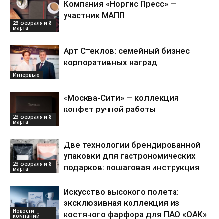
Компания «Норгис Пресс» —
участник МАПП
23 февраля и 8
марта
Арт Стеклов: семейный бизнес
корпоративных наград
Интервью
«Москва-Сити» — коллекция
конфет ручной работы
23 февраля и 8
марта
Две технологии брендированной
упаковки для гастрономических
23 февраля и 8
подарков: пошаговая инструкция
марта
Искусство высокого полета:
эксклюзивная коллекция из
Новости
костяного фарфора для ПАО «ОАК»
компаний