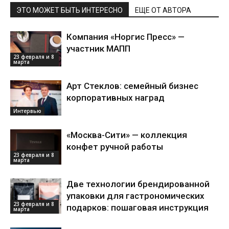
ЭТО МОЖЕТ БЫТЬ ИНТЕРЕСНО
ЕЩЕ ОТ АВТОРА
Компания «Норгис Пресс» —
участник МАПП
23 февраля и 8
марта
Арт Стеклов: семейный бизнес
корпоративных наград
Интервью
«Москва-Сити» — коллекция
конфет ручной работы
23 февраля и 8
марта
Две технологии брендированной
упаковки для гастрономических
23 февраля и 8
подарков: пошаговая инструкция
марта