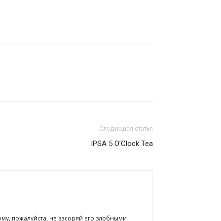
Следующая статья
IPSA 5 O’Clock Tea
ому, пожалуйста, не засоряй его злобными