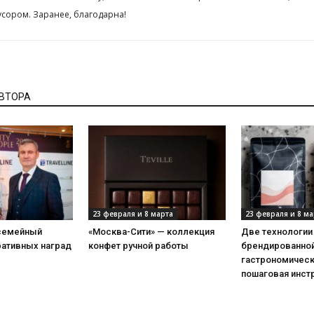
сором. Заранее, благодарна!
АВТОРА
23 февраля и 8 марта
23 февраля и 8 ма
 семейный
«Москва-Сити» — коллекция
Две технологии
ративных наград
конфет ручной работы
брендированной
гастрономическ
пошаговая инст