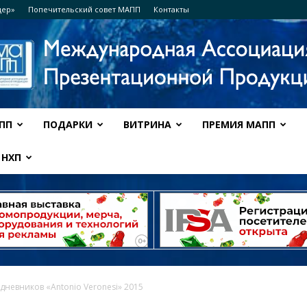
дер»
Попечительский совет МАПП
Контакты
ПП
ПОДАРКИ
ВИТРИНА
ПРЕМИЯ МАПП
Ассоциация
НХП
МАПП
дневников «Antonio Veronesi» 2015