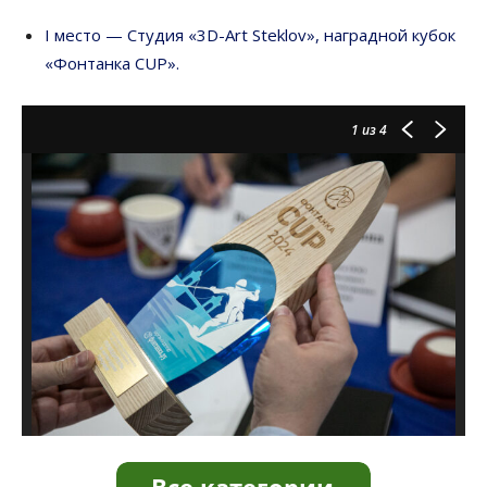
I место — Студия «3D-Art Steklov», наградной кубок
«Фонтанка CUP».
1
из 4