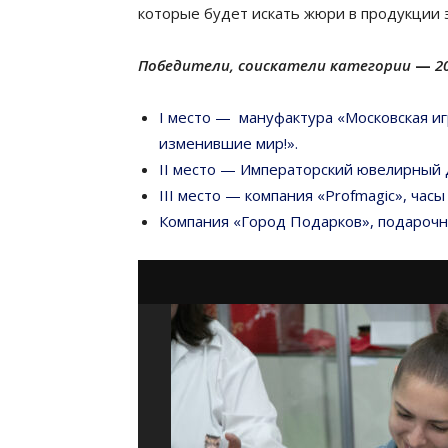
которые будет искать жюри в продукции э
Победители, соискатели категории
—
2
I место — мануфактура «Московская иг
изменившие мир!».
II место — Императорский ювелирный д
III место — компания «Profmagic», ча
Компания «Город Подарков», подарочн