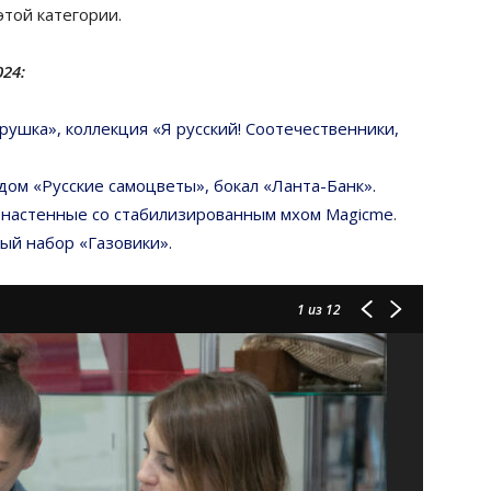
той категории.
024:
рушка», коллекция «Я русский! Соотечественники,
ом «Русские самоцветы», бокал «Ланта-Банк».
сы настенные со стабилизированным мхом Magicme
.
ый набор «Газовики».
1
из 12