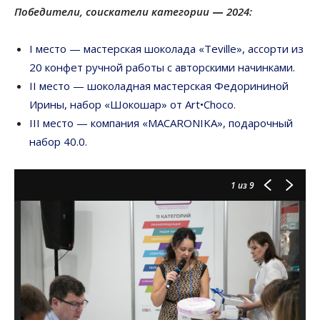
Победители, соискатели категории
—
2024:
I место — мастерская шоколада «Teville», ассорти из
20 конфет ручной работы с авторскими начинками.
II место — шоколадная мастерская Федорининой
Ирины, набор «Шокошар» от Art•Choco.
III место — компания «MACARONIKA», подарочный
набор 40.0.
1
из 9