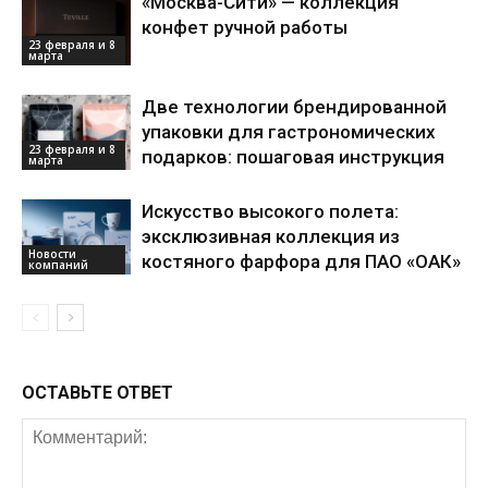
«Москва-Сити» — коллекция
конфет ручной работы
23 февраля и 8
марта
Две технологии брендированной
упаковки для гастрономических
23 февраля и 8
подарков: пошаговая инструкция
марта
Искусство высокого полета:
эксклюзивная коллекция из
Новости
костяного фарфора для ПАО «ОАК»
компаний
ОСТАВЬТЕ ОТВЕТ