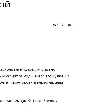
ой
1185
0
шей компании к Вашему вниманию
льно следят за модными тенденциями на
воляет гарантировать первоклассный
ков, зажимы для банкнот, брелоки,