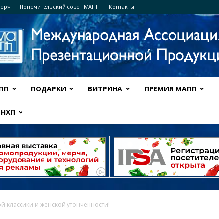
дер»
Попечительский совет МАПП
Контакты
ПП
ПОДАРКИ
ВИТРИНА
ПРЕМИЯ МАПП
Ассоциация
НХП
МАПП
ой классики и женской утонченности!