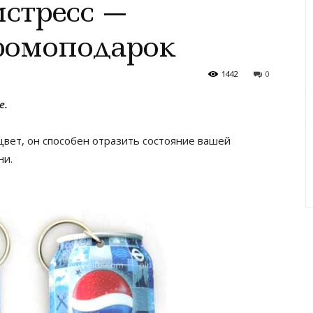
стресс —
ромоподарок
1442
0
е.
цвет, он способен отразить состояние вашей
ни.