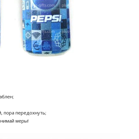
аблен;
, пора передохнуть;
инимай меры!