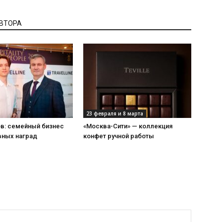
АВТОРА
23 февраля и 8 марта
ов: семейный бизнес
«Москва-Сити» — коллекция
вных наград
конфет ручной работы