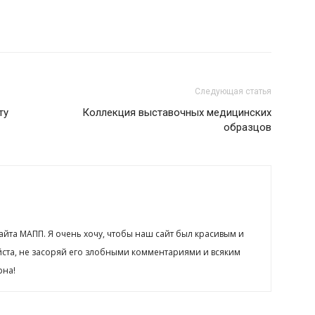
Следующая статья
ту
Коллекция выставочных медицинских
образцов
сайта МАПП. Я очень хочу, чтобы наш сайт был красивым и
йста, не засоряй его злобными комментариями и всяким
рна!