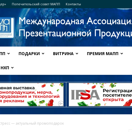
дер»
Попечительский совет МАПП
Контакты
ПП
ПОДАРКИ
ВИТРИНА
ПРЕМИЯ МАПП
Ассоциация
НХП
МАПП
стресс — актуальный промоподарок